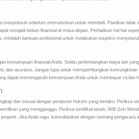
ara menyeluruh sebelum memutuskan untuk membeli. Pastikan tidak a
at menjadi beban finansial di masa depan. Perhatikan hal-hal sepert
rlu, mintalah bantuan profesional untuk melakukan inspeksi menyeluru
an kemampuan finansial Anda. Selalu pertimbangkan biaya lain yang
perti, dan asuransi. Jangan lupa untuk memperhitungkan kemungkinan
ang dapat memengaruhi kemampuan Anda untuk membayar cicilan hi
n
ngkap dan sesuai dengan peraturan hukum yang berlaku. Periksa stat
pemilikan yang mengganggu. Periksa sertifikat tanah, IMB (Izin Men
properti. Jika Anda ragu, konsultasikan dengan seorang pengacara at