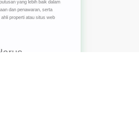
putusan yang lebih baik dalam
intaan dan penawaran, serta
hli properti atau situs web
Harus
utusan yang lebih cerdas dan
or-faktor tersebut sangat penting