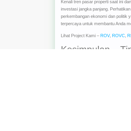
Kenali tren pasar properti saat ini
investasi jangka panjang. Perhatikan 
perkembangan ekonomi dan politik yan
terpercaya untuk membantu Anda me
Lihat Project Kami –
ROV
,
ROVC
,
R
Kesimpulan – Ti
Diperhatikan Pe
Dengan memperhatikan kelima faktor 
meminimalkan risiko dalam proses p
untuk mencapai kesuksesan dalam in