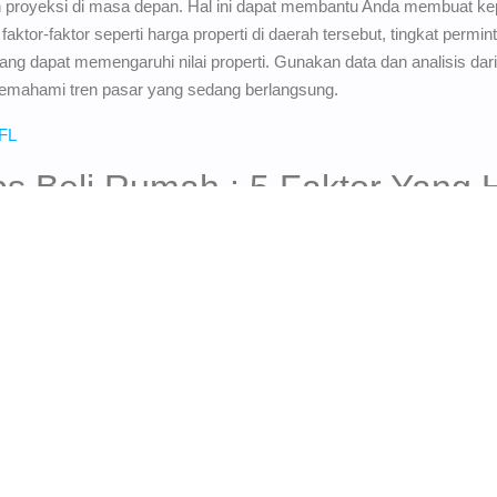
 dan proyeksi di masa depan. Hal ini dapat membantu Anda membuat ke
faktor-faktor seperti harga properti di daerah tersebut, tingkat perm
g dapat memengaruhi nilai properti. Gunakan data dan analisis dari a
mahami tren pasar yang sedang berlangsung.
FL
ps Beli Rumah : 5 Faktor Yang 
mbeli
ini, pembeli rumah dapat lebih terinformasi, sehingga membuat kep
embelian properti. Kesimpulannya, memahami dan memperhatikan fakt
vestasi properti.