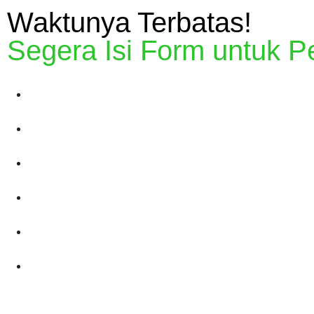
Waktunya Terbatas!
Segera Isi Form untuk P
15 menit ke Kampus Unjani
10 menit ke Pemkot Cimahi
5 menit ke Alam Wisata Cimahi
20 menit ke Pintu Tol Baros
20 menit ke Pintu Tol Padalarang
20 menit ke Lembang