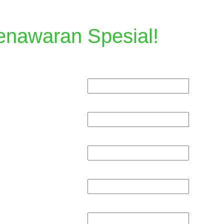
enawaran Spesial!
NAMA
NO. WHATSAPP
DOMISILI
BUDGET DP
BUDGET CICILAN