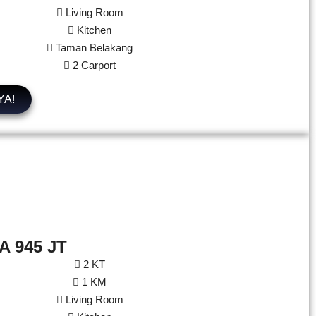
Living Room
Kitchen
Taman Belakang
2 Carport
YA!
A 945 JT
2 KT
1 KM
Living Room