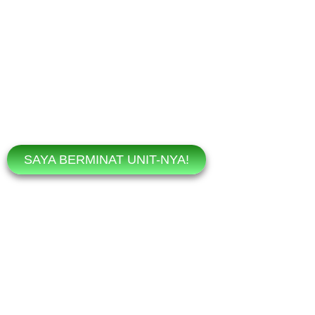
Royal Orchid Villa
Yakin dan pasti, amanah insyaallah terp
pun tidak perlu ngutang bank. Tidak a
pusing
Kalau suk
Perumahan Islami di Kota Cimah
SAYA BERMINAT UNIT-NYA!