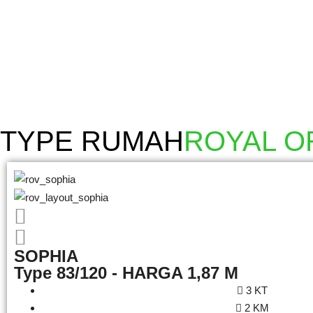
TYPE RUMAH
ROYAL O
SOPHIA
Type 83/120 - HARGA 1,87 M
3 KT
2 KM