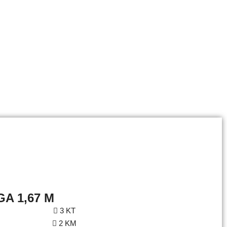
GA 1,67 M
3 KT
2 KM