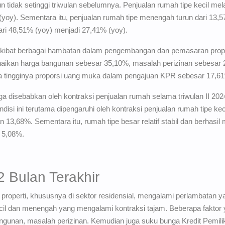
tidak setinggi triwulan sebelumnya. Penjualan rumah tipe kecil mel
yoy). Sementara itu, penjualan rumah tipe menengah turun dari 13,5
ri 48,51% (yoy) menjadi 27,41% (yoy).
i akibat berbagai hambatan dalam pengembangan dan pemasaran prope
naikan harga bangunan sebesar 35,10%, masalah perizinan sebesar 
 tingginya proporsi uang muka dalam pengajuan KPR sebesar 17,6
juga disebabkan oleh kontraksi penjualan rumah selama triwulan II 20
disi ini terutama dipengaruhi oleh kontraksi penjualan rumah tipe k
3,68%. Sementara itu, rumah tipe besar relatif stabil dan berhasil
 5,08%.
 Bulan Terakhir
 properti, khususnya di sektor residensial, mengalami perlambatan ya
kecil dan menengah yang mengalami kontraksi tajam. Beberapa faktor
angunan, masalah perizinan. Kemudian juga suku bunga Kredit Pemil