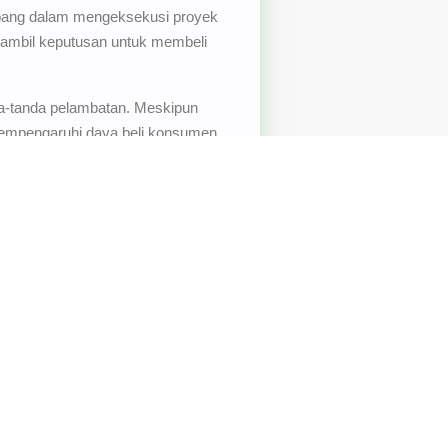
mbang dalam mengeksekusi proyek
gambil keputusan untuk membeli
da-tanda pelambatan. Meskipun
 mempengaruhi daya beli konsumen.
ir ini mengindikasikan bahwa sektor
m mengambil keputusan bisnis ke
yang tidak stabil.