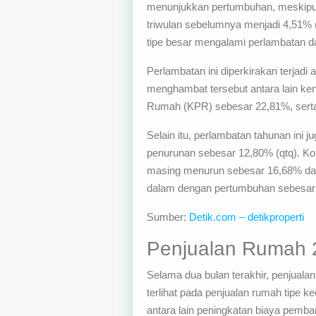
menunjukkan pertumbuhan, meskipun 
triwulan sebelumnya menjadi 4,51% (
tipe besar mengalami perlambatan da
Perlambatan ini diperkirakan terjad
menghambat tersebut antara lain ke
Rumah (KPR) sebesar 22,81%, serta
Selain itu, perlambatan tahunan ini 
penurunan sebesar 12,80% (qtq). Kon
masing menurun sebesar 16,68% dan 1
dalam dengan pertumbuhan sebesar
Sumber:
Detik.com – detikproperti
Penjualan Rumah 2
Selama dua bulan terakhir, penjualan
terlihat pada penjualan rumah tipe 
antara lain peningkatan biaya pemb