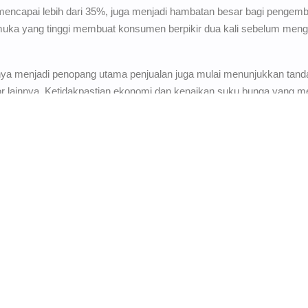
mencapai lebih dari 35%, juga menjadi hambatan besar bagi penge
muka yang tinggi membuat konsumen berpikir dua kali sebelum men
nya menjadi penopang utama penjualan juga mulai menunjukkan tan
ktor lainnya. Ketidakpastian ekonomi dan kenaikan suku bunga yang
enyebabkan penurunan penjualan properti dalam dua bulan terakhir.
ada pertumbuhan. Terjadi perlambatan yang terjadi dua bulan terakh
sar. Investor dan pengembang properti harus lebih berhati-hati dala
 ada dalam menjaga momentum pertumbuhan di tengah kondisi pasar 