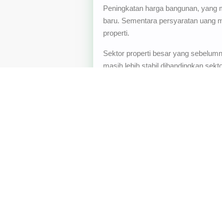
Peningkatan harga bangunan, yang 
baru. Sementara persyaratan uang 
properti.
Sektor properti besar yang sebelum
masih lebih stabil dibandingkan se
Hal itu menjadi faktor utama yang m
Secara keseluruhan, meskipun masih 
properti berada di bawah tekanan be
depannya. Mengingat tantangan yang