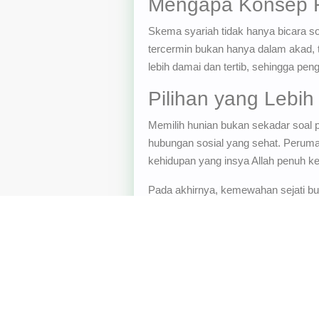
Mengapa Konsep R
Skema syariah tidak hanya bicara soal 
tercermin bukan hanya dalam akad, te
lebih damai dan tertib, sehingga pe
Pilihan yang Lebi
Memilih hunian bukan sekadar soal p
hubungan sosial yang sehat. Perum
kehidupan yang insya Allah penuh k
Pada akhirnya, kemewahan sejati buka
yang tentram, saling mendukung, dan 
Pada akhirnya, waktu terbaik untuk 
Skema syariah seperti ini membuat t
Hillside Villa
untuk perumahan syariah 
juga
Royal Orchid Village Ciwidey
khu
Jagonya Bikin Rumah Tanpa Bank” k