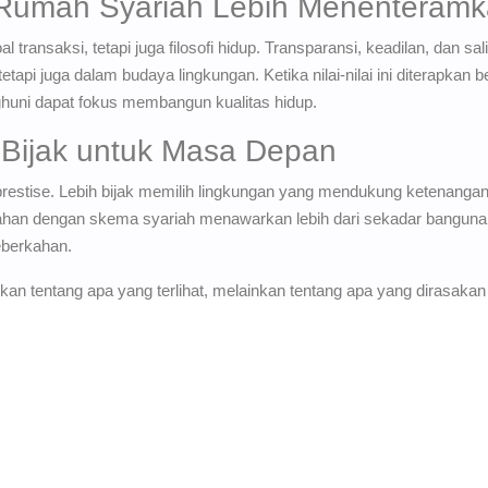
umah Syariah Lebih Menenteramk
transaksi, tetapi juga filosofi hidup. Transparansi, keadilan, dan sali
tapi juga dalam budaya lingkungan. Ketika nilai-nilai ini diterapka
nghuni dapat fokus membangun kualitas hidup.
h Bijak untuk Masa Depan
restise. Lebih bijak memilih lingkungan yang mendukung ketenangan,
ahan dengan skema syariah menawarkan lebih dari sekadar bangun
eberkahan.
n tentang apa yang terlihat, melainkan tentang apa yang dirasakan se
bernilai baik adalah investasi terbaik bagi keluarga dan masa depan
membeli bukanlah nanti, melainkan saat ini—ketika kesempatan masih
ransaksi hunian menjadi lebih manusiawi, lebih aman, dan lebih sesu
baru yang launching di Cimahi, eksklusif dilengkapi dengan fasilit
sus bagi Anda yang memiliki hobi berwisata, lokasi yang strategis d
ami bantu Anda punya aset rumah dengan skema 100% syariah (Tan