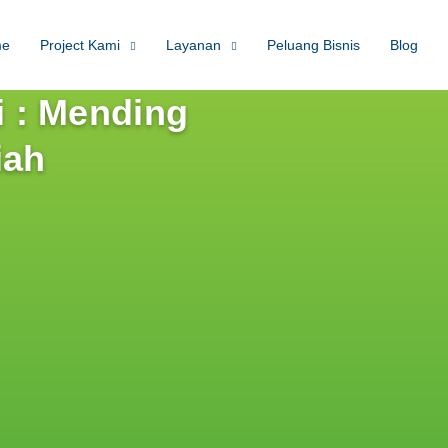
me
Project Kami
Layanan
Peluang Bisnis
Blog
 : Mending
iah