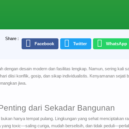
Share :
Facebook
Twitter
WhatsApp
engan desain modern dan fasilitas lengkap. Namun, sering kali satu
ari diisi konflik, gosip, dan sikap individualistis. Kenyamanan sejat
nangkan jiwa.
Penting dari Sekadar Bangunan
, bukan hanya tempat pulang. Lingkungan yang sehat menciptakan ra
a yang toxic—saling curiga, mudah berselisih, dan tidak peduli—per