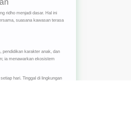
an
ng ridho menjadi dasar. Hal ini
n bersama, suasana kawasan terasa
 pendidikan karakter anak, dan
an; ia menawarkan ekosistem
tiap hari. Tinggal di lingkungan
.
 terbuka dan pilihan masih luas.
ai tuntunan syariah. Kunjungi
Royal
as clubhouse. Kemudian ada
i area wisata Ciwidey. “Kami
pa Bunga, Tanpa BI Checking,