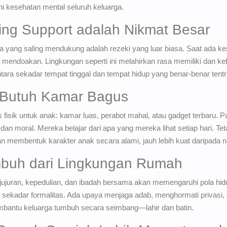
hi kesehatan mental seluruh keluarga.
ing Support adalah Nikmat Besar
 yang saling mendukung adalah rezeki yang luar biasa. Saat ada ke
 mendoakan. Lingkungan seperti ini melahirkan rasa memiliki dan ke
tara sekadar tempat tinggal dan tempat hidup yang benar-benar tent
 Butuh Kamar Bagus
as fisik untuk anak: kamar luas, perabot mahal, atau gadget terbaru
dan moral. Mereka belajar dari apa yang mereka lihat setiap hari. Te
 membentuk karakter anak secara alami, jauh lebih kuat daripada n
umbuh dari Lingkungan Rumah
ejujuran, kepedulian, dan ibadah bersama akan memengaruhi pola h
ak sekadar formalitas. Ada upaya menjaga adab, menghormati privasi,
mbantu keluarga tumbuh secara seimbang—lahir dan batin.