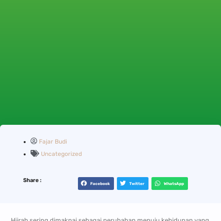
Fajar Budi
Uncategorized
Share :
Facebook
Twitter
WhatsApp
Hijrah sering dimaknai sebagai perubahan menuju kehidupan yang