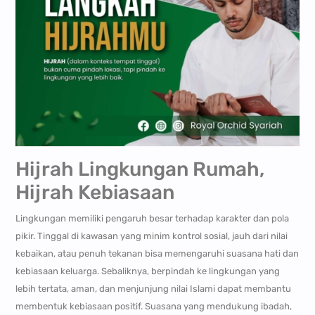
Hijrah Lingkungan Rumah,
Hijrah Kebiasaan
Lingkungan memiliki pengaruh besar terhadap karakter dan pola
pikir. Tinggal di kawasan yang minim kontrol sosial, jauh dari nilai
kebaikan, atau penuh tekanan bisa memengaruhi suasana hati dan
kebiasaan keluarga. Sebaliknya, berpindah ke lingkungan yang
lebih tertata, aman, dan menjunjung nilai Islami dapat membantu
membentuk kebiasaan positif. Suasana yang mendukung ibadah,