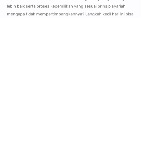
lebih baik serta proses kepemilikan yang sesuai prinsip syariah,
mengapa tidak mempertimbangkannya? Langkah kecil hari ini bisa
menjadi awal perubahan besar bagi keluarga.
Karena pada akhirnya, hijrah bukan sekadar pindah lokasi. Ia adalah
perpindahan menuju ketenangan, keberkahan, dan kehidupan
yang lebih diridhai. Kunjungi
Royal Hillside Villa
untuk perumahan
syariah baru yang launching di Cimahi, eksklusif dilengkapi dengan
fasilitas clubhouse. Kemudian ada juga
Royal Orchid Village
Ciwidey
khusus bagi Anda yang memiliki hobi berwisata, lokasi
yang strategis di area wisata Ciwidey. “Kami Jagonya Bikin Rumah
Tanpa Bank” kami bantu Anda punya aset rumah dengan skema
100% syariah (Tanpa Bunga, Tanpa BI Checking, Tanpa Denda).