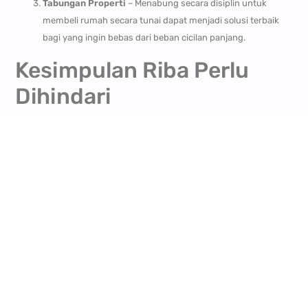
Tabungan Properti
– Menabung secara disiplin untuk
membeli rumah secara tunai dapat menjadi solusi terbaik
bagi yang ingin bebas dari beban cicilan panjang.
Kesimpulan Riba Perlu
Dihindari
Masyarakat perlu lebih sadar akan dampak negatif dari skema
pembiayaan rumah yang masih menggunakan sistem yang
merugikan dalam jangka panjang. KPR konvensional yang umum
digunakan saat ini masih mengandung unsur yang bisa
membebani pembeli rumah secara finansial dan bertentangan
dengan prinsip keuangan yang sehat. Oleh karena itu, mencari
alternatif pembiayaan yang lebih transparan dan adil adalah
langkah terbaik. Dengan memilih skema yang sesuai, masyarakat
dapat memiliki rumah dengan lebih tenang dan berkah.
Kunjungi
Royal Orchid Syariah
untuk info selengkapnya dan berita
terbaru.