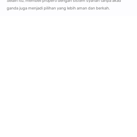
Selain itu, membeli properti dengan sistem syariah tanpa akad
ganda juga menjadi pilihan yang lebih aman dan berkah.
Kesimpulan
Memahami perbedaan antara praktik yang dilarang dan yang
diperbolehkan dalam Islam sangat penting untuk keberkahan
hidup. Riba adalah transaksi yang merugikan dan dilarang dalam
Islam, sementara keuntungan halal adalah rezeki yang diperoleh
dengan cara yang benar. Dengan memilih jalur keuangan yang
sesuai syariat, kita tidak hanya mendapatkan ketenangan dalam
kehidupan dunia, tetapi juga keselamatan di akhirat.
Kunjungi
Royal Orchid Syariah
untuk kabar berita selengkapnya.