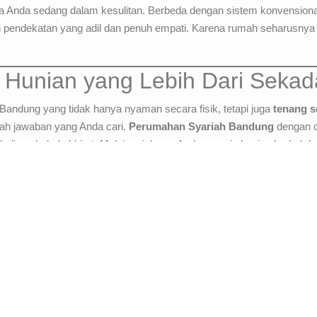
a Anda sedang dalam kesulitan. Berbeda dengan sistem konvensiona
an pendekatan yang adil dan penuh empati. Karena rumah seharusnya
 Hunian yang Lebih Dari Seka
Bandung yang tidak hanya nyaman secara fisik, tetapi juga
tenang s
h jawaban yang Anda cari.
Perumahan Syariah Bandung
dengan ci
sekaligus bekal akhirat. Mulai perjalanan Anda menuju hunian berkah h
n jalannya.
umahan syariah baru yang launching di Cimahi, eksklusif dilengkapi 
lage Ciwidey
khusus bagi Anda yang memiliki hobi berwisata, lokasi ya
ank” kami bantu Anda punya aset rumah dengan skema 100% syaria