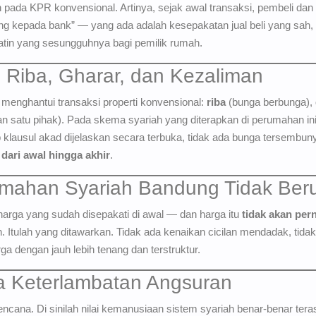
n pada KPR konvensional. Artinya, sejak awal transaksi, pembeli dan
tang kepada bank” — yang ada adalah kesepakatan jual beli yang sah,
atin yang sesungguhnya bagi pemilik rumah.
 Riba, Gharar, dan Kezaliman
g menghantui transaksi properti konvensional:
riba
(bunga berbunga),
 satu pihak). Pada skema syariah yang diterapkan di perumahan ini,
p klausul akad dijelaskan secara terbuka, tidak ada bunga tersembuny
 dari awal hingga akhir
.
umahan Syariah Bandung Tidak Ber
rga yang sudah disepakati di awal — dan harga itu
tidak akan per
. Itulah yang ditawarkan. Tidak ada kenaikan cicilan mendadak, tidak
 dengan jauh lebih tenang dan terstruktur.
a Keterlambatan Angsuran
rencana. Di sinilah nilai kemanusiaan sistem syariah benar-benar te