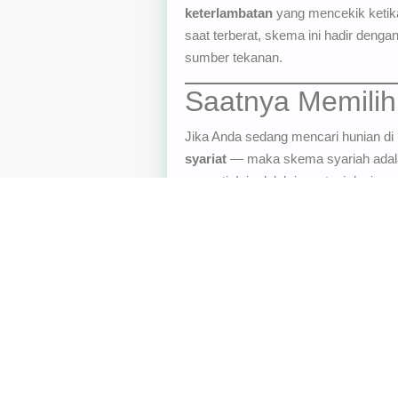
keterlambatan
yang mencekik ketik
saat terberat, skema ini hadir deng
sumber tekanan.
Saatnya Memilih
Jika Anda sedang mencari hunian di 
syariat
— maka skema syariah adala
properti. Ini adalah investasi dunia 
menuju yang halal, selalu dimudahka
Kunjungi
Royal Hillside Villa
untuk per
Kemudian ada juga
Royal Orchid Vil
“Kami Jagonya Bikin Rumah Tanpa B
Checking, Tanpa Denda).