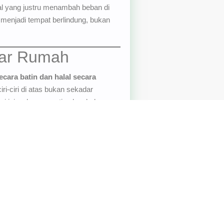
l yang justru menambah beban di
 menjadi tempat berlindung, bukan
dar Rumah
ecara batin dan halal secara
ri-ciri di atas bukan sekadar
ari ini — karena setiap langkah
dengan fasilitas clubhouse.
ng strategis di area wisata Ciwidey.
h (Tanpa Bunga, Tanpa BI