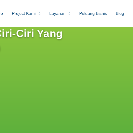
me
Project Kami
Layanan
Peluang Bisnis
Blog
ri-Ciri Yang
h