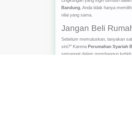
Lingkungan yang ingin tumbuh dalam
Bandung
, Anda tidak hanya memili
nilai yang sama.
Jangan Beli Rumah
Sebelum memutuskan, tanyakan satu
sini?”
Karena
Perumahan Syariah 
semangat dalam membangun kehidupa
tetangganya ikut membesarkan a
Kunjungi
Royal Hillside Villa
untuk per
Kemudian ada juga
Royal Orchid Vil
“Kami Jagonya Bikin Rumah Tanpa B
Checking, Tanpa Denda).