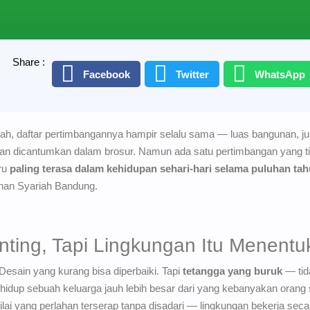
Share :
Facebook
Twitter
WhatsApp
h, daftar pertimbangannya hampir selalu sama — luas bangunan, jumla
, dan dicantumkan dalam brosur. Namun ada satu pertimbangan yang 
ru
paling terasa dalam kehidupan sehari-hari selama puluhan tah
han Syariah Bandung.
enting, Tapi Lingkungan Itu Menent
esain yang kurang bisa diperbaiki. Tapi
tetangga yang buruk
— tid
 hidup sebuah keluarga jauh lebih besar dari yang kebanyakan orang 
i-nilai yang perlahan terserap tanpa disadari — lingkungan bekerja se