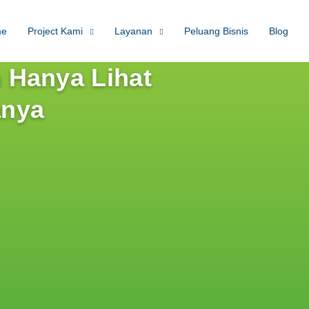
me
Project Kami
Layanan
Peluang Bisnis
Blog
 Hanya Lihat
anya