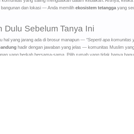
 komunitas yang saling menguatkan dalam kebaikan. Artinya, ketik
h bangunan dan lokasi — Anda memilih
ekosistem tetangga
yang sec
 Dulu Sebelum Tanya Ini
 hal yang jarang ada di brosur manapun —
“Seperti apa komunitas y
Bandung
hadir dengan jawaban yang jelas — komunitas Muslim yang sa
n yang berkah bersama-sama. Pilih rumah yang tidak hanya bagus
nak-anakmu
dengan cara yang paling baik.
umahan syariah baru yang launching di Cimahi. Eksklusif dilengkapi 
lage Ciwidey
khusus bagi Anda yang memiliki hobi berwisata, lokasi ya
ank”. Kami bantu Anda punya aset rumah dengan skema 100% syari