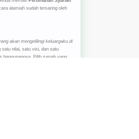
a Anda memilih
Perumahan Syariah
ara alamiah sudah tersaring oleh
ang akan mengelilingi keluargaku di
tu nilai, satu visi, dan satu
 bangunannya. Pilih rumah yang
dengan fasilitas clubhouse.
ng strategis di area wisata Ciwidey.
ah (Tanpa Bunga, Tanpa BI