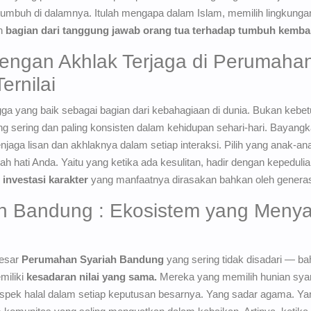
umbuh di dalamnya. Itulah mengapa dalam Islam, memilih lingkungan
n
bagian dari tanggung jawab orang tua terhadap tumbuh kemba
engan Akhlak Terjaga di Perumaha
ernilai
a yang baik sebagai bagian dari kebahagiaan di dunia. Bukan kebet
ng sering dan paling konsisten dalam kehidupan sehari-hari. Bayangk
jaga lisan dan akhlaknya dalam setiap interaksi. Pilih yang anak-
h hati Anda. Yaitu yang ketika ada kesulitan, hadir dengan kepedulian
h
investasi karakter
yang manfaatnya dirasakan bahkan oleh generasi
h Bandung : Ekosistem yang Menya
besar
Perumahan Syariah Bandung
yang sering tidak disadari — b
miliki
kesadaran nilai yang sama.
Mereka yang memilih hunian sya
pek halal dalam setiap keputusan besarnya. Yang sadar agama. Y