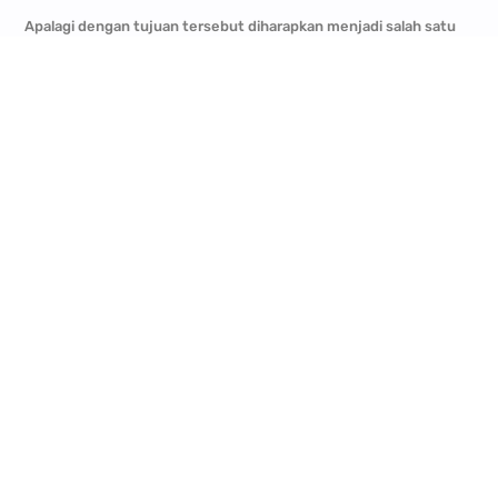
Apalagi dengan tujuan tersebut diharapkan menjadi salah satu
syiar agama, dalam membangun peradaban Islami. Semoga
berbagai niat baik ini bisa menjadi solusi bersama bagi kita.
Tentunya kami pun mendukung rencana pemerintah dalam
pemerataan infrastruktur dan pembangunan kawasan demi
tercapainya kesetaraan sosial. Project perumahan yang kami
sediakan, tersedia untuk berbagai segmentasi, mulai dari kelas
middle-low, hingga middle-high.
Selain itu, lebih khusus lagi kami hadir untuk masyarakat muslim
Indonesia, yang ingin miliki hunian halal sesuai syariat Islam.