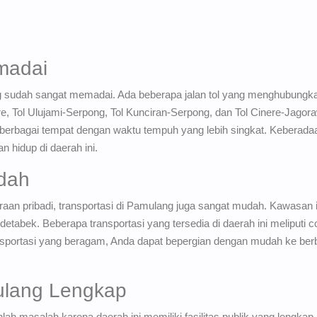
emadai
ng sudah sangat memadai. Ada beberapa jalan tol yang menghubung
re, Tol Ulujami-Serpong, Tol Kunciran-Serpong, dan Tol Cinere-Jagor
berbagai tempat dengan waktu tempuh yang lebih singkat. Keberadaan 
 hidup di daerah ini.
udah
raan pribadi, transportasi di Pamulang juga sangat mudah. Kawasan i
odetabek. Beberapa transportasi yang tersedia di daerah ini meliputi 
sportasi yang beragam, Anda dapat bepergian dengan mudah ke berb
mulang Lengkap
anlah masalah karena daerah ini memiliki fasilitas publik yang lengka