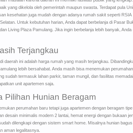
aik yang dikelola oleh pemerintah maupun swasta. Terdapat pula Un
usan kesehatan juga mudah dengan adanya rumah sakit seperti RSIA 
atan. Untuk kebutuhan harian, Anda dapat berbelanja di Pasar Buki
n Living Plaza Pamulang. Jika ingin berbelanja lebih banyak, Anda
sih Terjangkau
 di daerah ini adalah harga rumah yang masih terjangkau. Dibandingk
Pamulang lebih bersahabat. Anda masih bisa menemukan perumahan b
ng sudah termasuk lahan parkir, taman mungil, dan fasilitas memadai
patkan unit apartemen saja.
 Pilihan Hunian Beragam
mukan perumahan baru tetapi juga apartemen dengan beragam tipe d
sain minimalis modern 2 lantai, hemat energi dengan bukaan jende
udah dilengkapi dengan sistem smart home. Misalnya hunian bagus s
an aman legalitasnya.