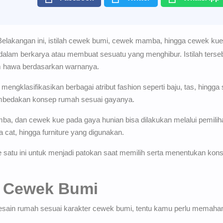
elakangan ini, istilah cewek bumi, cewek mamba, hingga cewek ku
 dalam berkarya atau membuat sesuatu yang menghibur. Istilah terse
m hawa berdasarkan warnanya.
k mengklasifikasikan berbagai atribut fashion seperti baju, tas, hingg
 membedakan konsep rumah sesuai gayanya.
ba, dan cewek kue pada gaya hunian bisa dilakukan melalui pemili
cat, hingga furniture yang digunakan.
 satu ini untuk menjadi patokan saat memilih serta menentukan kon
 Cewek Bumi
in rumah sesuai karakter cewek bumi, tentu kamu perlu memahami 