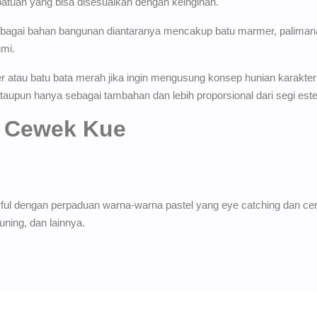
ebatuan yang bisa disesuaikan dengan keinginan.
agai bahan bangunan diantaranya mencakup batu marmer, palimanan,
mi.
r atau batu bata merah jika ingin mengusung konsep hunian karakt
taupun hanya sebagai tambahan dan lebih proporsional dari segi este
 Cewek Kue
rful dengan perpaduan warna-warna pastel yang eye catching dan ce
uning, dan lainnya.
unakan warna-warna pastel yang tidak terlalu mencolok. Style ini s