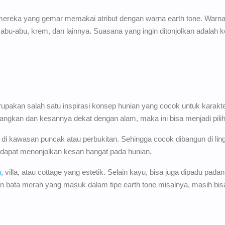
 mereka yang gemar memakai atribut dengan warna earth tone. War
ua, abu-abu, krem, dan lainnya. Suasana yang ingin ditonjolkan adalah
pakan salah satu inspirasi konsep hunian yang cocok untuk karakt
gkan dan kesannya dekat dengan alam, maka ini bisa menjadi pili
i kawasan puncak atau perbukitan. Sehingga cocok dibangun di ling
 dapat menonjolkan kesan hangat pada hunian.
u
, villa, atau cottage yang estetik. Selain kayu, bisa juga dipadu pa
an bata merah yang masuk dalam tipe earth tone misalnya, masih bi