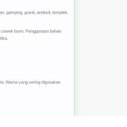
 gamping, granit, andesit, templek,
er cewek bumi. Penggunaan bahan
tika.
ria. Warna yang sering digunakan
angat cocok jika dijadikan sebagai