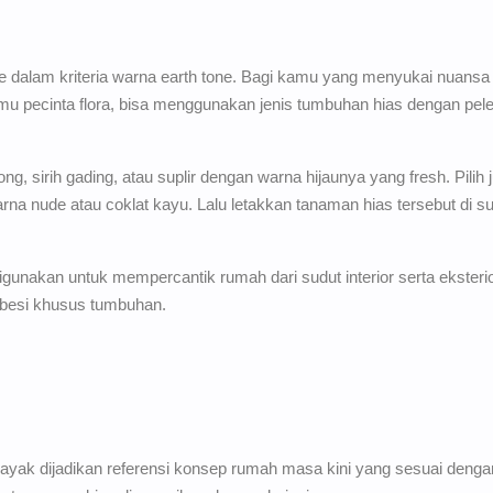
ke dalam kriteria warna earth tone. Bagi kamu yang menyukai nuansa 
amu pecinta flora, bisa menggunakan jenis tumbuhan hias dengan pele
g, sirih gading, atau suplir dengan warna hijaunya yang fresh. Pili
arna nude atau coklat kayu. Lalu letakkan tanaman hias tersebut di 
gunakan untuk mempercantik rumah dari sudut interior serta eksterio
 besi khusus tumbuhan.
a layak dijadikan referensi konsep rumah masa kini yang sesuai deng