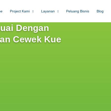
me
Project Kami
Layanan
Peluang Bisnis
Blog
suai Dengan
Dan Cewek Kue