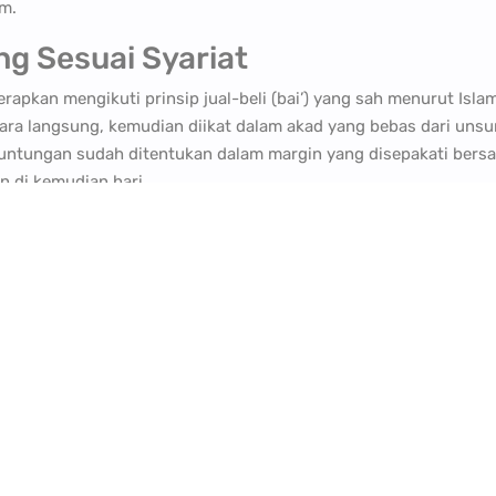
m.
g Sesuai Syariat
erapkan mengikuti prinsip jual-beli (bai’) yang sah menurut Isla
a langsung, kemudian diikat dalam akad yang bebas dari unsur g
euntungan sudah ditentukan dalam margin yang disepakati bersam
n di kemudian hari.
Awal Tanpa Perubahan
rti syariah adalah harga yang tetap dari awal transaksi. Berb
penyesuaian pasar, harga dalam properti syariah bersifat pasti.
ngan tanpa kekhawatiran cicilan meningkat sewaktu-waktu.
da, Tanpa Riba, Tanpa Penyitaan
atan, bunga tambahan, atau risiko rumah disita jika terlambat m
argaan dan tolong-menolong. Jika pembeli mengalami kesulit
aksaan atau hukuman finansial. Ini mencerminkan prinsip rahmah