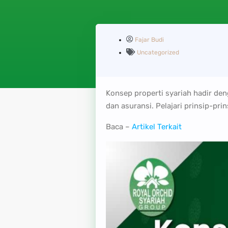
Fajar Budi
Uncategorized
Konsep properti syariah hadir deng
dan asuransi. Pelajari prinsip-pri
Baca –
Artikel Terkait