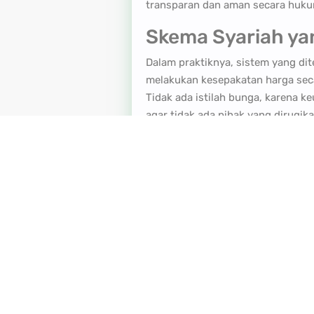
transparan dan aman secara huku
Skema Syariah yan
Dalam praktiknya, sistem yang dit
melakukan kesepakatan harga secar
Tidak ada istilah bunga, karena k
agar tidak ada pihak yang dirugika
Harga Fix Sejak 
Salah satu keunggulan utama prope
yang fluktuatif akibat bunga atau 
pembeli untuk merencanakan keua
Konsep Tanpa Den
Tidak ada istilah denda keterlamb
mengedepankan pendekatan kekelu
ruang diskusi dan solusi, bukan p