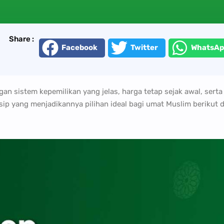
Share :
Facebook
Twitter
WhatsAp
an sistem kepemilikan yang jelas, harga tetap sejak awal, serta 
nsip yang menjadikannya pilihan ideal bagi umat Muslim berikut d