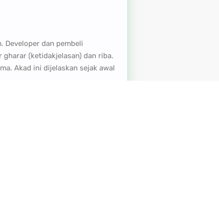
m. Developer dan pembeli
harar (ketidakjelasan) dan riba.
a. Akad ini dijelaskan sejak awal
eda dengan sistem konvensional
 Hal ini memberi kepastian kepada
embayar. Skema ini
an, developer akan membuka
 dan keadilan dalam transaksi.