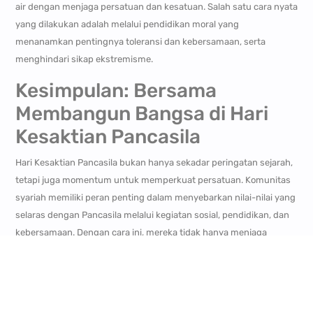
air dengan menjaga persatuan dan kesatuan. Salah satu cara nyata
yang dilakukan adalah melalui pendidikan moral yang
menanamkan pentingnya toleransi dan kebersamaan, serta
menghindari sikap ekstremisme.
Kesimpulan: Bersama
Membangun Bangsa di Hari
Kesaktian Pancasila
Hari Kesaktian Pancasila bukan hanya sekadar peringatan sejarah,
tetapi juga momentum untuk memperkuat persatuan. Komunitas
syariah memiliki peran penting dalam menyebarkan nilai-nilai yang
selaras dengan Pancasila melalui kegiatan sosial, pendidikan, dan
kebersamaan. Dengan cara ini, mereka tidak hanya menjaga
warisan pahlawan tetapi juga memastikan bahwa nilai-nilai
kebangsaan terus hidup di hati setiap anggota masyarakat.
Kunjungi
Royal Orchid Villa
untuk properti di bidang syariah