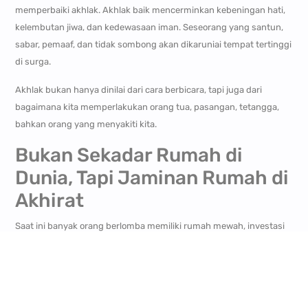
memperbaiki akhlak. Akhlak baik mencerminkan kebeningan hati,
kelembutan jiwa, dan kedewasaan iman. Seseorang yang santun,
sabar, pemaaf, dan tidak sombong akan dikaruniai tempat tertinggi
di surga.
Akhlak bukan hanya dinilai dari cara berbicara, tapi juga dari
bagaimana kita memperlakukan orang tua, pasangan, tetangga,
bahkan orang yang menyakiti kita.
Bukan Sekadar Rumah di
Dunia, Tapi Jaminan Rumah di
Akhirat
Saat ini banyak orang berlomba memiliki rumah mewah, investasi
properti, atau tempat tinggal strategis. Tapi jangan lupakan bahwa
ada tempat tinggal yang jauh lebih bernilai — bukan di bumi, tapi di
surga Allah. Dan itu bukan diraih lewat harta, tapi lewat sikap dan
hati.