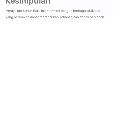
Kesimpulan
Merayakan Tahun Baru Islam 1446H dengan berbagai aktivitas
yang bermakna dapat memberikan kebahagiaan dan keberkahan
dalam hidup kita. Jadwal perayaan dan anjuran aktivitas yang kami
berikan dapat dijadikan panduan untuk memaknai Tahun Baru
Islam dengan lebih baik. Semoga kita semua diberikan keberkahan
dan kemudahan dalam menjalani tahun baru ini.
Jadikan momen Tahun Baru Islam ini sebagai awal yang baik untuk
memperbaiki diri dan meningkatkan keimanan. Selamat Tahun
Baru Islam 1446H!
Lihat hunian Islami nyaman di
Royal Orchid Villa Cimahi
untuk
konsep nyaman villa, juga
Royal Orchid Village
untuk perumahan
sejuk di Ciwidey.