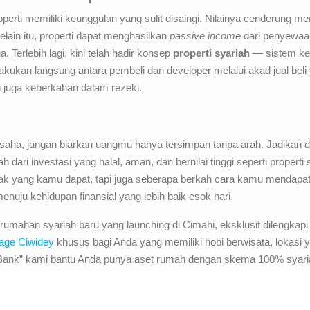
roperti memiliki keunggulan yang sulit disaingi. Nilainya cenderung m
Selain itu, properti dapat menghasilkan
passive income
dari penyewaan
 Terlebih lagi, kini telah hadir konsep
properti syariah
— sistem kep
akukan langsung antara pembeli dan developer melalui akad jual beli 
 juga keberkahan dalam rezeki.
saha, jangan biarkan uangmu hanya tersimpan tanpa arah. Jadikan d
ari investasi yang halal, aman, dan bernilai tinggi seperti properti 
k yang kamu dapat, tapi juga seberapa berkah cara kamu mendapat
menuju kehidupan finansial yang lebih baik esok hari.
umahan syariah baru yang launching di Cimahi, eksklusif dilengkapi 
lage Ciwidey
khusus bagi Anda yang memiliki hobi berwisata, lokasi ya
ank” kami bantu Anda punya aset rumah dengan skema 100% syaria