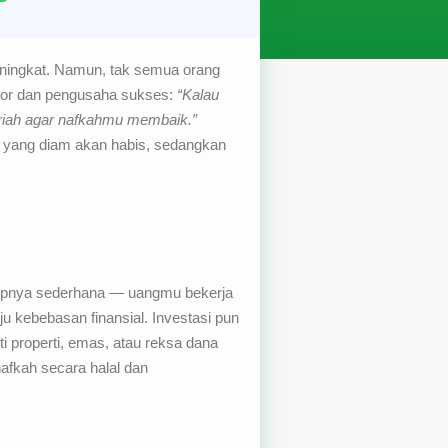
meningkat. Namun, tak semua orang
ator dan pengusaha sukses:
“Kalau
syariah agar nafkahmu membaik.”
ta yang diam akan habis, sedangkan
nsipnya sederhana — uangmu bekerja
kebebasan finansial. Investasi pun
i properti, emas, atau reksa dana
afkah secara halal dan