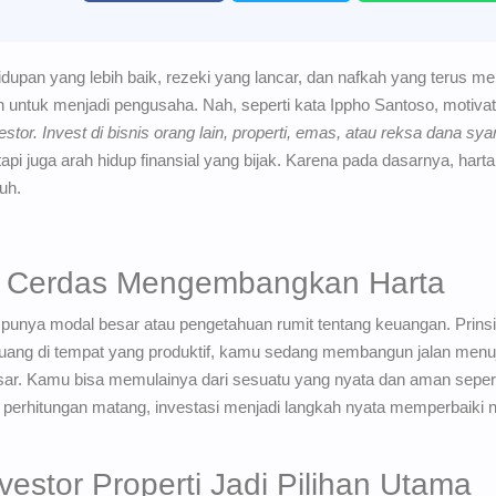
hidupan yang lebih baik, rezeki yang lancar, dan nafkah yang terus 
untuk menjadi pengusaha. Nah, seperti kata Ippho Santoso, motiv
vestor. Invest di bisnis orang lain, properti, emas, atau reksa dana 
api juga arah hidup finansial yang bijak. Karena pada dasarnya, har
uh.
ra Cerdas Mengembangkan Harta
us punya modal besar atau pengetahuan rumit tentang keuangan. Pri
ng di tempat yang produktif, kamu sedang membangun jalan menuju 
esar. Kamu bisa memulainya dari sesuatu yang nyata dan aman sepert
 perhitungan matang, investasi menjadi langkah nyata memperbaiki n
estor Properti Jadi Pilihan Utama