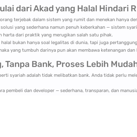
lai dari Akad yang Halal Hindari R
rang terjebak dalam sistem yang rumit dan menekan hanya demi
solusi yang sederhana namun penuh keberkahan — sistem syaria
n harta dari praktik yang merugikan salah satu pihak.
alal bukan hanya soal legalitas di dunia, tapi juga pertanggung
, maka yang tumbuh darinya pun akan membawa ketenangan dan 
, Tanpa Bank, Proses Lebih Muda
rti syariah adalah tidak melibatkan bank. Anda tidak perlu mel
ra pembeli dan developer — sederhana, transparan, dan manusia
mbuat orang sulit memiliki tempat tinggal. Semua berlandaskan 
a Riba, dan Sita
al, properti syariah tidak mengenal denda keterlambatan, bun