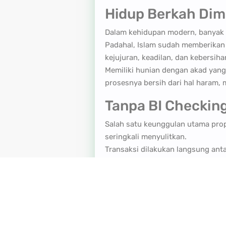
Hidup Berkah Dimu
Dalam kehidupan modern, banyak o
Padahal, Islam sudah memberikan 
kejujuran, keadilan, dan kebersiha
Memiliki hunian dengan akad yang h
prosesnya bersih dari hal haram
Tanpa BI Checking
Salah satu keunggulan utama prope
seringkali menyulitkan.
Transaksi dilakukan langsung anta
atau penilaian finansial yang me
disepakati bersama.
Bebas Denda, Bung
Berbeda dengan sistem konvension