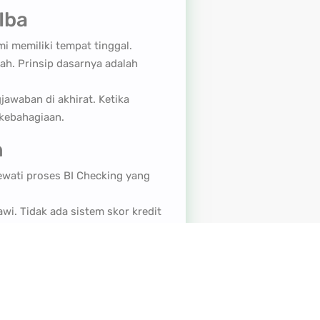
Iba
 memiliki tempat tinggal.
h. Prinsip dasarnya adalah
jawaban di akhirat. Ketika
kebahagiaan.
h
ewati proses BI Checking yang
wi. Tidak ada sistem skor kredit
pada niat baik dan kemampuan yang
ga berlebih, ataupun ancaman