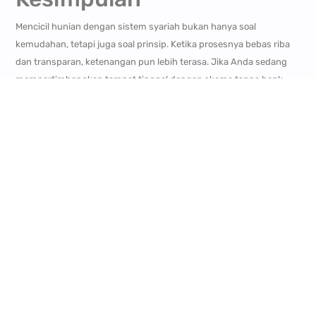
Mencicil hunian dengan sistem syariah bukan hanya soal
kemudahan, tetapi juga soal prinsip. Ketika prosesnya bebas riba
dan transparan, ketenangan pun lebih terasa. Jika Anda sedang
mempertimbangkan tempat tinggal dengan skema tanpa bank
dan tanpa BI Checking, memilih proyek yang benar-benar
menerapkan prinsip syariah bisa menjadi langkah bijak untuk masa
depan keluarga.
Kunjungi
Royal Hillside Villa
untuk perumahan syariah baru yang
launching di Cimahi, eksklusif dilengkapi dengan fasilitas
clubhouse. Kemudian ada juga
Royal Orchid Village Ciwidey
khusus
bagi Anda yang memiliki hobi berwisata, lokasi yang strategis di
area wisata Ciwidey. “Kami Jagonya Bikin Rumah Tanpa Bank” kami
bantu Anda punya aset rumah dengan skema 100% syariah (Tanpa
Bunga, Tanpa BI Checking, Tanpa Denda).