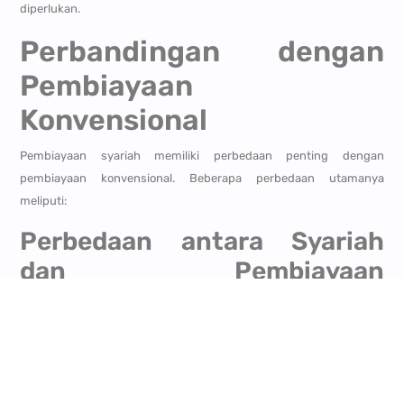
diperlukan.
Perbandingan dengan
Pembiayaan
Konvensional
Pembiayaan syariah memiliki perbedaan penting dengan
pembiayaan konvensional. Beberapa perbedaan utamanya
meliputi:
Perbedaan antara Syariah
dan Pembiayaan
Konvensional
Pendekatan Bebas Bunga: Salah satu perbedaan utama antara
syariah dan pembiayaan konvensional adalah penghindaran riba
atau bunga dalam pembiayaan syariah. Syariah financing
didasarkan pada prinsip keadilan dan tidak mengenakan bunga