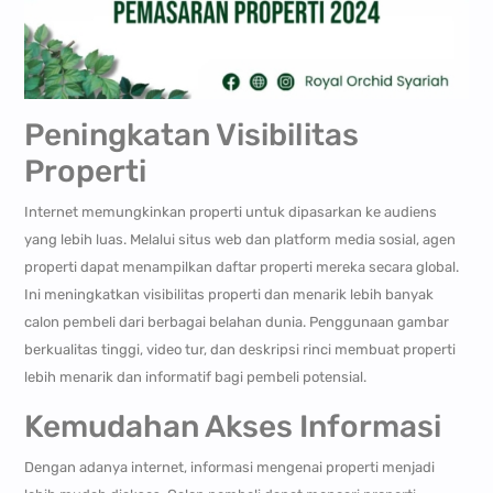
Peningkatan Visibilitas
Properti
Internet memungkinkan properti untuk dipasarkan ke audiens
yang lebih luas. Melalui situs web dan platform media sosial, agen
properti dapat menampilkan daftar properti mereka secara global.
Ini meningkatkan visibilitas properti dan menarik lebih banyak
calon pembeli dari berbagai belahan dunia. Penggunaan gambar
berkualitas tinggi, video tur, dan deskripsi rinci membuat properti
lebih menarik dan informatif bagi pembeli potensial.
Kemudahan Akses Informasi
Dengan adanya internet, informasi mengenai properti menjadi