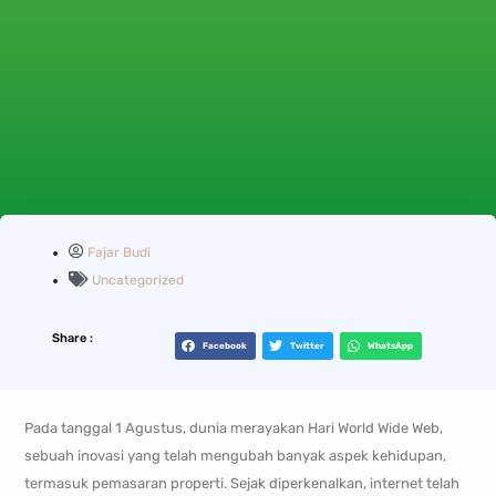
Fajar Budi
Uncategorized
Share :
Facebook
Twitter
WhatsApp
Pada tanggal 1 Agustus, dunia merayakan Hari World Wide Web,
sebuah inovasi yang telah mengubah banyak aspek kehidupan,
termasuk pemasaran properti. Sejak diperkenalkan, internet telah